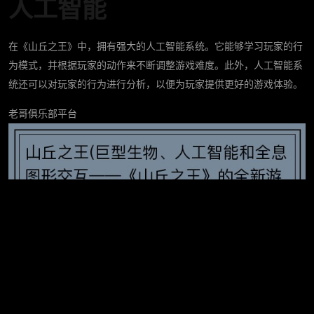
人工智能
在《山丘之王》中，拥有强大的人工智能系统。它能够学习玩家的行
为模式，并根据玩家的动作来不断调整游戏难度。此外，人工智能系
统还可以对玩家的行为进行分析，以便为玩家提供更好的游戏体验。
老哥俱乐部平台